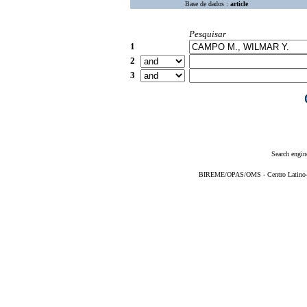
Base de dados :
article
Pesquisar
1
2
3
Search engin
BIREME/OPAS/OMS - Centro Latino-Am