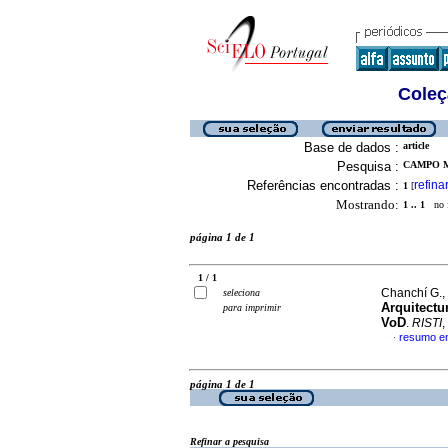
Coleç
Base de dados :
article
Pesquisa :
CAMPO M.
Referências encontradas :
refina
1
[
Mostrando:
1 .. 1
no f
página 1 de 1
1 / 1
Chanchí G., 
seleciona
Arquitectu
para imprimir
VoD
.
RISTI
,
resumo e
·
página 1 de 1
Refinar a pesquisa