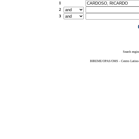
1
2
3
Search engin
BIREME/OPAS/OMS - Centro Latino-Am