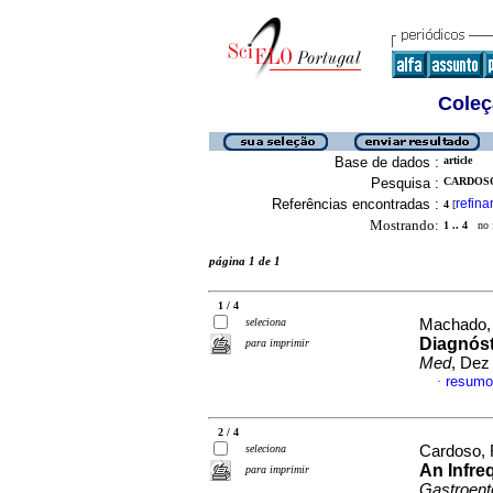
Coleç
Base de dados :
article
Pesquisa :
CARDOSO
Referências encontradas :
refina
4
[
Mostrando:
1 .. 4
no f
página 1 de 1
1 / 4
seleciona
Machado, 
Diagnóst
para imprimir
Med
, Dez
resumo
·
2 / 4
seleciona
Cardoso, R
An Infre
para imprimir
Gastroent