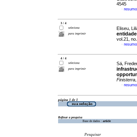
4545
resumo
·
3 / 4
seleciona
Eliseu, Lil
entidade
para imprimir
vol.21, n
resumo
·
4 / 4
seleciona
Sá, Frede
infrastru
para imprimir
opportun
Finisterra
resumo
·
página 1 de 1
Refinar a pesquisa
Base de dados :
article
Pesquisar