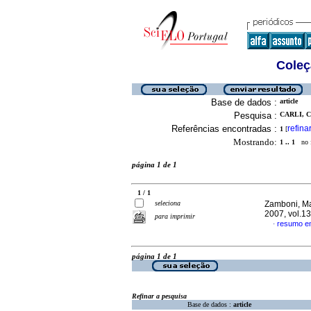
Coleç
Base de dados :
article
Pesquisa :
CARLI, 
Referências encontradas :
refina
1
[
Mostrando:
1 .. 1
no f
página 1 de 1
1 / 1
seleciona
Zamboni, Ma
2007, vol.1
para imprimir
resumo e
·
página 1 de 1
Refinar a pesquisa
Base de dados :
article