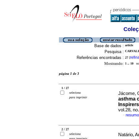
Coleç
Base de dados :
article
Pesquisa :
CARVALH
Referências encontradas :
refin
27
[
Mostrando:
1 .. 10
no 
página 1 de 3
1 / 27
seleciona
Jácome, Cr
para imprimir
asthma c
Inspirer
vol.28, n
resumo
·
2 / 27
seleciona
Natário, A
para imprimir