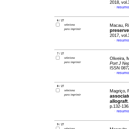
2018, vol.
resumo
·
6 / 27
seleciona
Macau, Ri
para imprimir
preserve
2017, vol
resumo
·
7 / 27
seleciona
Oliveira, M
para imprimir
Port J Ne
ISSN 087
resumo
·
8 / 27
seleciona
Magriço, R
para imprimir
associat
allograft
p.132-136
resumo
·
9 / 27
seleciona