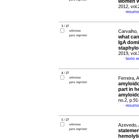
women w
2012, vol.
resumo
·
3 / 27
seleciona
Carvalho,
para imprimir
what can
IgA domi
staphylo
2019, vol.
texto e
·
4 / 27
seleciona
Ferreira, 
para imprimir
amyloido
part in 
amyloid
no.2, p.9
resumo
·
5 / 27
seleciona
Azevedo, 
para imprimir
statemen
hemolyt