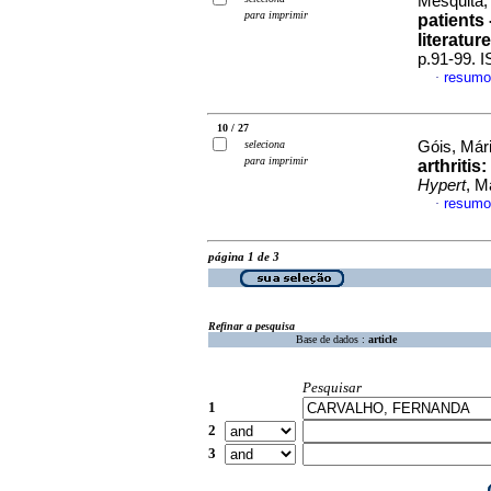
Mesquita, 
para imprimir
patients 
literature
p.91-99. 
resumo
·
10 / 27
seleciona
Góis, Mári
para imprimir
arthritis
:
Hypert
, M
resumo
·
página 1 de 3
Refinar a pesquisa
Base de dados :
article
Pesquisar
1
2
3