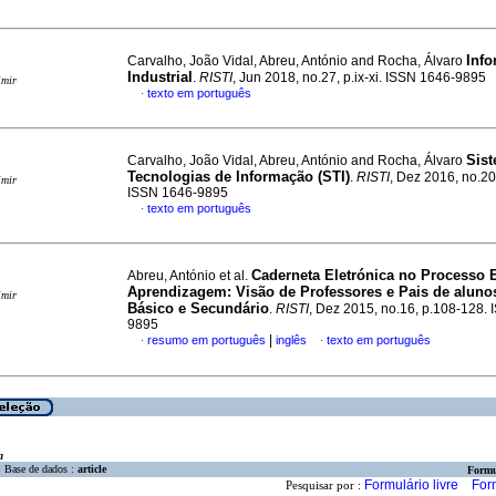
Info
Carvalho, João Vidal, Abreu, António and Rocha, Álvaro
Industrial
.
RISTI
, Jun 2018, no.27, p.ix-xi. ISSN 1646-9895
imir
texto em português
·
Sis
Carvalho, João Vidal, Abreu, António and Rocha, Álvaro
Tecnologias de Informação (STI)
.
RISTI
, Dez 2016, no.20
imir
ISSN 1646-9895
texto em português
·
Caderneta Eletrónica no Processo 
Abreu, António et al.
Aprendizagem
:
Visão de Professores e Pais de aluno
imir
Básico e Secundário
.
RISTI
, Dez 2015, no.16, p.108-128.
9895
|
resumo em português
inglês
texto em português
·
·
a
Base de dados :
article
Formu
Formulário livre
For
Pesquisar por :