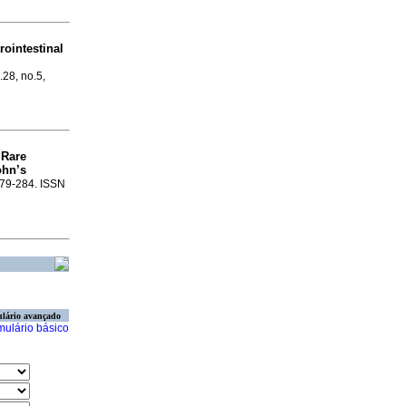
ointestinal
.28, no.5,
 Rare
ohn’s
.279-284. ISSN
lário avançado
mulário básico