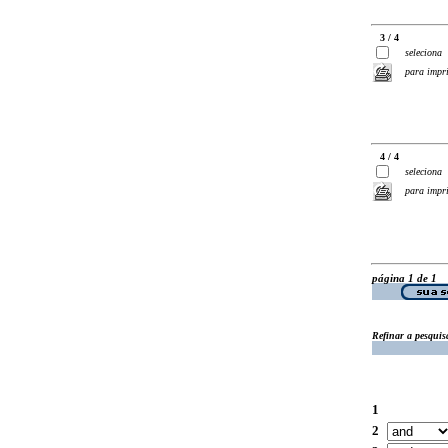
3 / 4
seleciona
para impr
4 / 4
seleciona
para impr
página 1 de 1
Refinar a pesquis
1
2