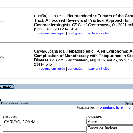
Neuroendocrine Tumors of the Gastr
Carvão, Joana et al.
Tract: A Focused Review and Practical Approach for
imir
Gastroenterologists
.
GE Port J Gastroenterol
, Oct 2021, vol
p.336-348. ISSN 2341-4545
|
resumo em inglês
português
texto em inglês
·
·
Hepatosplenic T-Cell Lymphoma
:
A
Carvão, Joana et al.
Complication of Monotherapy with Thiopurines in Cr
imir
Disease
.
GE Port J Gastroenterol
, Aug 2019, vol.26, no.4, p
2341-4545
|
resumo em inglês
português
texto em inglês
·
·
a
Base de dados :
article
Formu
Formulário livre
For
Pesquisar por :
Pesquisar
no campo