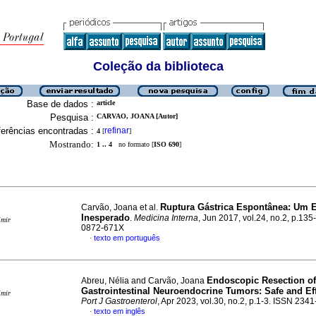
Coleção da biblioteca
Base de dados :
article
Pesquisa :
CARVAO, JOANA [Autor]
erências encontradas :
refinar
4
[
]
Mostrando:
1 .. 4
no formato [
ISO 690
]
Ruptura Gástrica Espontânea
:
Um E
Carvão, Joana et al.
Inesperado
.
Medicina Interna
, Jun 2017, vol.24, no.2, p.13
imir
0872-671X
texto em português
·
Endoscopic Resection of
Abreu, Nélia and Carvão, Joana
Gastrointestinal Neuroendocrine Tumors: Safe and Eff
imir
Port J Gastroenterol
, Apr 2023, vol.30, no.2, p.1-3. ISSN 234
texto em inglês
·