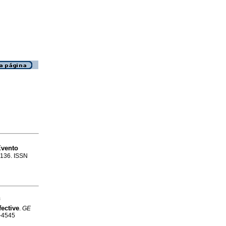
vento
5-136. ISSN
ective
.
GE
1-4545