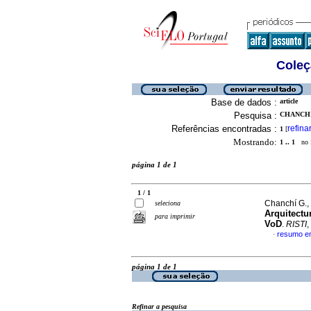
Coleç
Base de dados :
article
Pesquisa :
CHANCHI 
Referências encontradas :
refina
1
[
Mostrando:
1 .. 1
no f
página 1 de 1
1 / 1
Chanchí G., 
seleciona
Arquitectu
para imprimir
VoD
.
RISTI
,
resumo e
·
página 1 de 1
Refinar a pesquisa