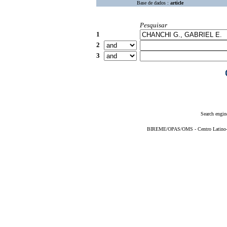
Base de dados :
article
Pesquisar
1
2
3
Search engin
BIREME/OPAS/OMS - Centro Latino-Am