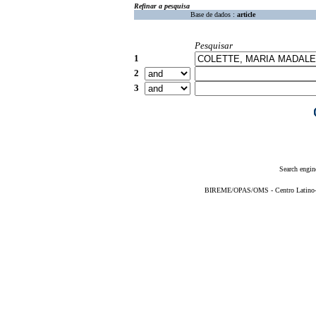
Refinar a pesquisa
Base de dados :
article
Pesquisar
1
2
3
Search engin
BIREME/OPAS/OMS - Centro Latino-Am