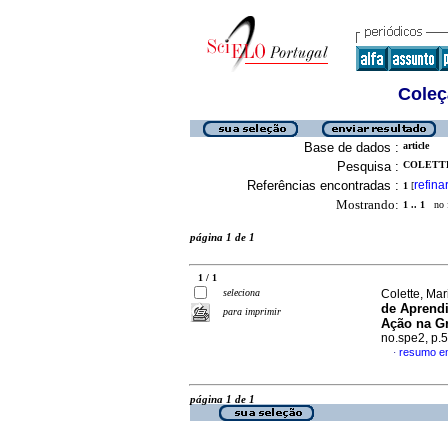
Coleç
Base de dados :
article
Pesquisa :
COLETTE
Referências encontradas :
refina
1
[
Mostrando:
1 .. 1
no f
página 1 de 1
1 / 1
seleciona
Colette, Ma
de Aprendi
para imprimir
Ação na G
no.spe2, p.
resumo e
·
página 1 de 1