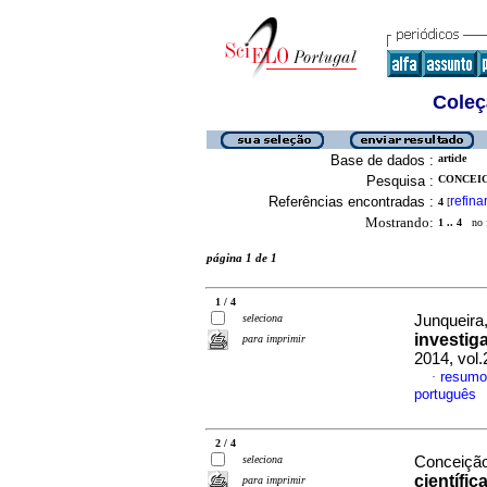
Coleç
Base de dados :
article
Pesquisa :
CONCEIC
Referências encontradas :
refina
4
[
Mostrando:
1 .. 4
no f
página 1 de 1
1 / 4
seleciona
Junqueira,
investig
para imprimir
2014, vol
resumo
·
português
2 / 4
seleciona
Conceição,
científic
para imprimir