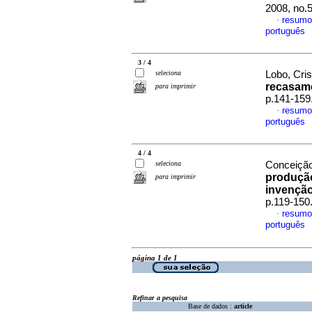
2008, no.
resumo
·
português
3 / 4
seleciona
Lobo, Cri
recasam
para imprimir
p.141-159
resumo
·
português
4 / 4
seleciona
Conceição
produção
para imprimir
invençã
p.119-150
resumo
·
português
página 1 de 1
Refinar a pesquisa
Base de dados :
article