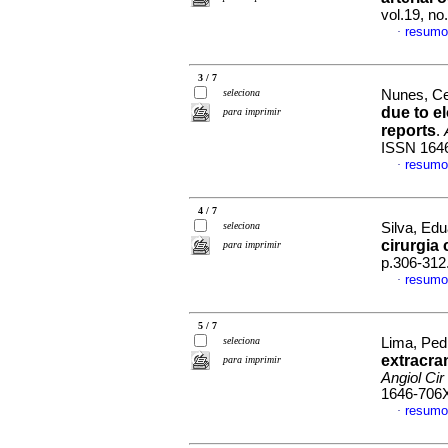
vol.19, n
resumo
·
3 / 7
seleciona
Nunes, Ce
due to e
para imprimir
reports
.
ISSN 164
resumo
·
4 / 7
seleciona
Silva, Edu
cirurgia 
para imprimir
p.306-312
resumo
·
5 / 7
seleciona
Lima, Pedr
extracran
para imprimir
Angiol Cir
1646-706
resumo
·