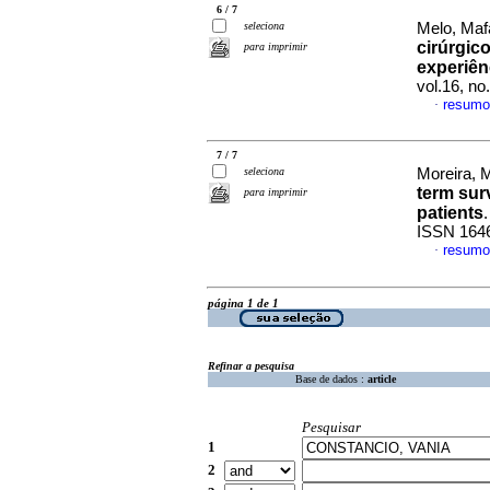
6 / 7
seleciona
Melo, Mafa
cirúrgico
para imprimir
experiên
vol.16, n
resumo
·
7 / 7
seleciona
Moreira, M
term surv
para imprimir
patients
ISSN 164
resumo
·
página 1 de 1
Refinar a pesquisa
Base de dados :
article
Pesquisar
1
2