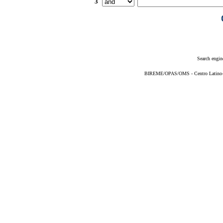
3
Search engin
BIREME/OPAS/OMS - Centro Latino-Am