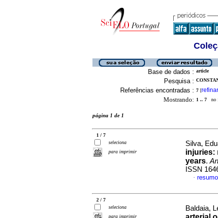
Coleç
Base de dados :
article
Pesquisa :
CONSTANC
Referências encontradas :
refina
7
[
Mostrando:
1 .. 7
no f
página 1 de 1
1 / 7
seleciona
Silva, Edu
injuries:
para imprimir
years
.
An
ISSN 164
resumo
·
2 / 7
seleciona
Baldaia, L
arterial 
para imprimir