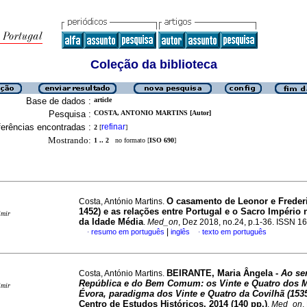
Coleção da biblioteca
Base de dados :
article
Pesquisa :
COSTA, ANTONIO MARTINS [Autor]
erências encontradas :
refinar
2
[
]
Mostrando:
1 .. 2
no formato [
ISO 690
]
O casamento de Leonor e Frederic
Costa, António Martins.
1452) e as relações entre Portugal e o Sacro Império 
imir
da Idade Média
.
Med_on
, Dez 2018, no.24, p.1-36. ISSN 
|
resumo em português
inglês
texto em português
·
·
BEIRANTE, Maria Ângela -
Ao se
Costa, António Martins.
República e do Bem Comum: os Vinte e Quatro dos M
imir
Évora, paradigma dos Vinte e Quatro da Covilhã (153
Centro de Estudos Históricos, 2014 (140 pp.)
.
Med_on
,