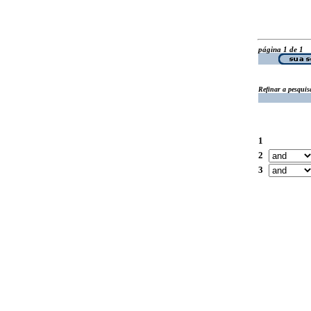
página 1 de 1
Refinar a pesquis
1
2
3