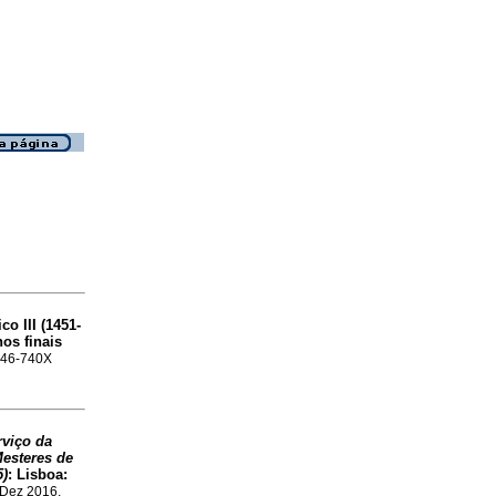
o III (1451-
nos finais
1646-740X
rviço da
esteres de
5)
:
Lisboa:
 Dez 2016,