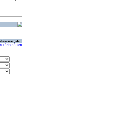
lário avançado
mulário básico