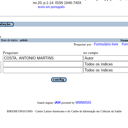
no.20, p.1-14. ISSN 1646-740X
texto em português
·
a
Base de dados :
article
Formu
Formulário livre
For
Pesquisar por :
Pesquisar
no campo
iAH
WWWISIS
Search engine:
powered by
BIREME/OPAS/OMS - Centro Latino-Americano e do Caribe de Informação em Ciências da Saúde