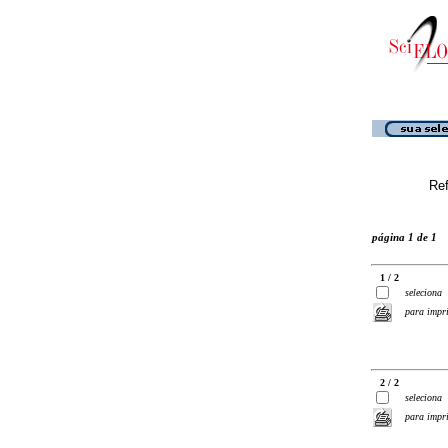
Ref
página 1 de 1
1 / 2
seleciona
para impr
2 / 2
seleciona
para impr