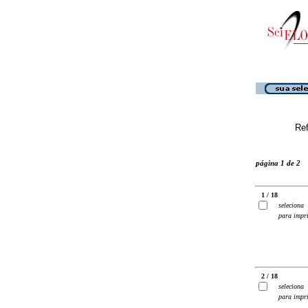
Ref
página 1 de 2
1 / 18
seleciona
para impr
2 / 18
seleciona
para impr