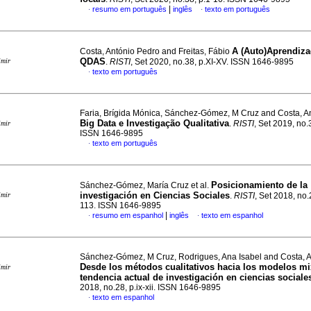
|
resumo em português
inglês
texto em português
·
·
A (Auto)Aprendiz
Costa, António Pedro and Freitas, Fábio
QDAS
imir
.
RISTI
, Set 2020, no.38, p.XI-XV. ISSN 1646-9895
texto em português
·
Faria, Brígida Mónica, Sánchez-Gómez, M Cruz and Costa, A
Big Data e Investigação Qualitativa
.
RISTI
, Set 2019, no.3
imir
ISSN 1646-9895
texto em português
·
Posicionamiento de la
Sánchez-Gómez, María Cruz et al.
investigación en Ciencias Sociales
imir
.
RISTI
, Set 2018, no.
113. ISSN 1646-9895
|
resumo em espanhol
inglês
texto em espanhol
·
·
Sánchez-Gómez, M Cruz, Rodrigues, Ana Isabel and Costa, 
Desde los métodos cualitativos hacia los modelos mi
imir
tendencia actual de investigación en ciencias sociale
2018, no.28, p.ix-xii. ISSN 1646-9895
texto em espanhol
·