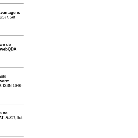
svantagens
RISTI
, Set
are
de
o webQDA
.
aulo
tware
:
12. ISSN 1646-
s na
AT
.
RISTI
, Set