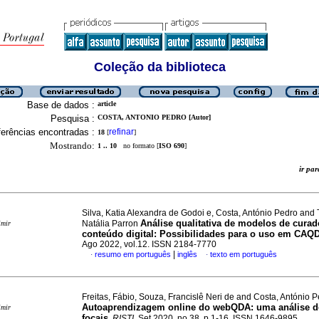
Coleção da biblioteca
Base de dados :
article
Pesquisa :
COSTA, ANTONIO PEDRO [Autor]
erências encontradas :
refinar
18
[
]
Mostrando:
1 .. 10
no formato [
ISO 690
]
ir p
Silva, Katia Alexandra de Godoi e, Costa, António Pedro and T
Análise qualitativa de modelos de curad
Natália Parron
imir
conteúdo digital: Possibilidades para o uso em CA
Ago 2022, vol.12. ISSN 2184-7770
|
resumo em português
inglês
texto em português
·
·
Freitas, Fábio, Souza, Francislê Neri de and Costa, António 
Autoaprendizagem online do webQDA
:
uma análise d
imir
focais
.
RISTI
, Set 2020, no.38, p.1-16. ISSN 1646-9895