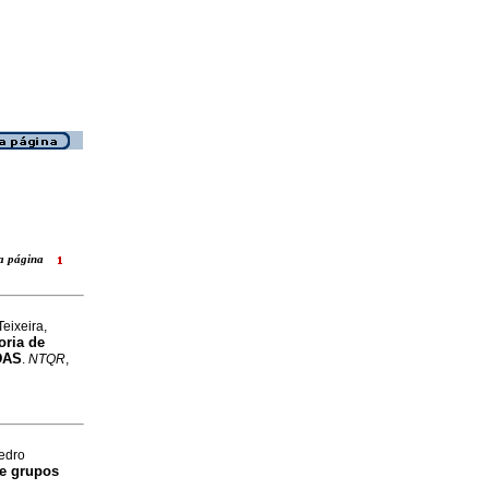
ara página
eixeira,
oria de
QDAS
.
NTQR
,
Pedro
e grupos