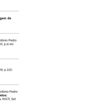
agem de
ntónio Pedro
3, p.xi-xiv.
28, p.102-
António Pedro
xtos:
s
.
RISTI
, Set