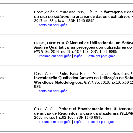
Vantagens e de
Costa, António Pedro and Reis, Luís Paulo
do uso de
software
na análise de dados qualitativos
imir
.
2017, no.23, p.ix-xii. ISSN 1646-9895
texto em português
·
O Manual de Utilizador de um
Softw
Freitas, Fábio et al.
Análise Qualitativa
:
as perceções dos utilizadores d
imir
RISTI
, Set 2016, no.19, p.107-117. ISSN 1646-9895
|
resumo em português
inglês
texto em português
·
·
Costa, António Pedro, Faria, Brígida Mónica and Reis, Luís P
Investigação Qualitativa Através da Utilização de Sof
imir
Workflows Metodológicos
.
RISTI
, Set 2016, no.19, p.09-
9895
texto em português
·
Envolvimento dos Utilizadore
Costa, António Pedro et al.
definição de Requisitos
:
o caso da plataforma WEBM
imir
2015, no.spe4, p.92-106. ISSN 1646-9895
|
resumo em português
inglês
texto em português
·
·