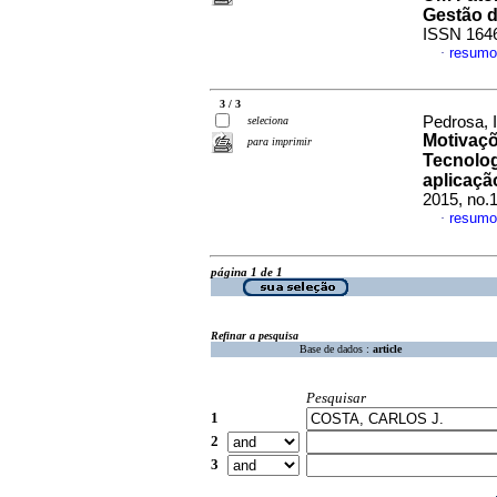
Gestão 
ISSN 164
resumo
·
3 / 3
Pedrosa, I
seleciona
Motivaçõ
para imprimir
Tecnolog
aplicaçã
2015, no.
resumo
·
página 1 de 1
Refinar a pesquisa
Base de dados :
article
Pesquisar
1
2
3