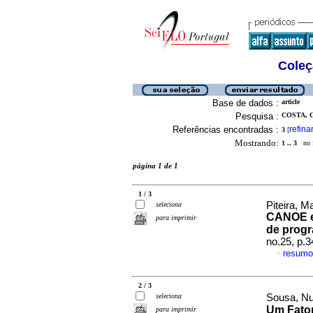
Coleç
Base de dados :
article
Pesquisa :
COSTA, C
Referências encontradas :
refina
3
[
Mostrando:
1 .. 3
no f
página 1 de 1
1 / 3
Piteira, M
seleciona
CANOE e
para imprimir
de prog
no.25, p.
resumo
·
2 / 3
seleciona
Sousa, Nu
Um Fator
para imprimir