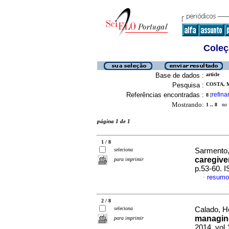
Coleç
Base de dados :
article
Pesquisa :
COSTA, M
Referências encontradas :
refina
8
[
Mostrando:
1 .. 8
no f
página 1 de 1
1 / 8
seleciona
Sarmento, 
caregive
para imprimir
p.53-60. 
resumo
·
2 / 8
seleciona
Calado, He
managing
para imprimir
2014, vol