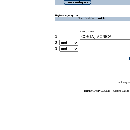
Refinar a pesquisa
Base de dados :
article
Pesquisar
1
2
3
Search engin
BIREME/OPAS/OMS - Centro Latino-Am