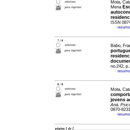
Mota, Cat
seleciona
Esc
Mena
para imprimir
autoconc
residenc
ISSN 087
resumo
·
7 / 8
seleciona
Babo, Fran
portugue
para imprimir
residenc
document
no.242, p
resumo
·
8 / 8
seleciona
Mota, Cata
comport
para imprimir
jovens a
Aná. Psic
0870-823
resumo
·
página 1 de 1