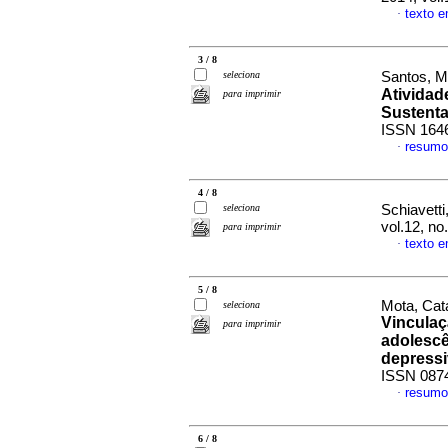
texto e
·
3 / 8
seleciona
Santos, M
Ativida
para imprimir
Sustenta
ISSN 164
resumo
·
4 / 8
seleciona
Schiavetti
vol.12, n
para imprimir
texto 
·
5 / 8
Mota, Cata
seleciona
Vinculaç
para imprimir
adolescê
depress
ISSN 087
resumo
·
6 / 8