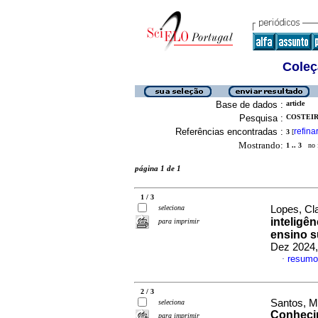
Coleç
Base de dados :
article
Pesquisa :
COSTEIR
Referências encontradas :
refina
3
[
Mostrando:
1 .. 3
no f
página 1 de 1
1 / 3
seleciona
Lopes, Cl
inteligê
para imprimir
ensino s
Dez 2024,
resumo
·
2 / 3
Santos, Ma
seleciona
Conhecim
para imprimir