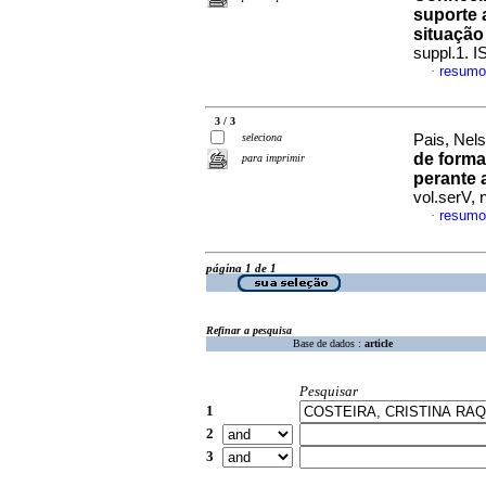
suporte 
situação 
suppl.1. 
resumo
·
3 / 3
seleciona
Pais, Nels
de forma
para imprimir
perante 
vol.serV, 
resumo
·
página 1 de 1
Refinar a pesquisa
Base de dados :
article
Pesquisar
1
2
3