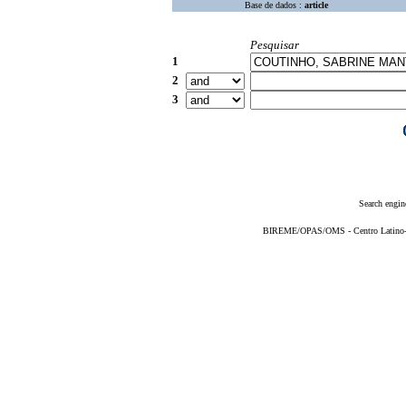
Base de dados :
article
Pesquisar
1
2
3
Search engin
BIREME/OPAS/OMS - Centro Latino-Am