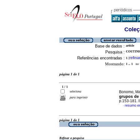
Coleç
Base de dados :
article
Pesquisa :
COUTINH
Referências encontradas :
refina
1
[
Mostrando:
1 .. 1
no f
página 1 de 1
1 / 1
seleciona
Bonomo, Mar
grupos de 
para imprimir
p.153-181.
resumo e
·
página 1 de 1
Refinar a pesquisa