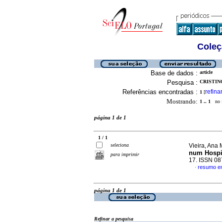
Coleç
Base de dados :
article
Pesquisa :
CRISTINO
Referências encontradas :
refina
1
[
Mostrando:
1 .. 1
no f
página 1 de 1
1 / 1
seleciona
Vieira, Ana 
num Hospit
para imprimir
17. ISSN 0
resumo e
·
página 1 de 1
Refinar a pesquisa