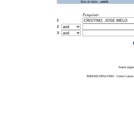
Base de dados :
article
Pesquisar
1
2
3
Search engin
BIREME/OPAS/OMS - Centro Latino-Am