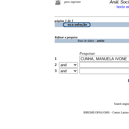
Anál. Soci
para imprimir
texto 
·
página 1 de 1
Refinar a pesquisa
Base de dados :
article
Pesquisar
1
2
3
Search engin
BIREME/OPAS/OMS - Centro Latino-Am