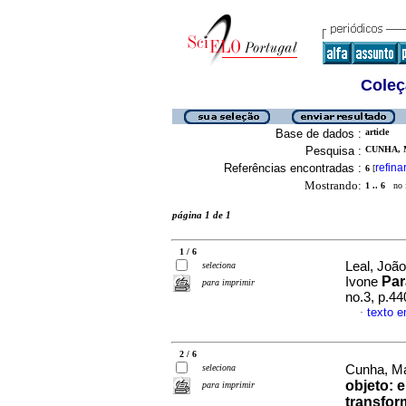
Coleç
Base de dados :
article
Pesquisa :
CUNHA, 
Referências encontradas :
refina
6
[
Mostrando:
1 .. 6
no f
página 1 de 1
1 / 6
Leal, Joã
seleciona
Pa
Ivone
para imprimir
no.3, p.4
texto 
·
2 / 6
seleciona
Cunha, Ma
objeto
:
e
para imprimir
transfor