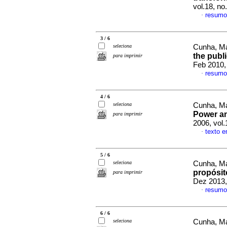
vol.18, n
resumo
·
3 / 6
seleciona
Cunha, Ma
the publ
para imprimir
Feb 2010,
resumo
·
4 / 6
seleciona
Cunha, Ma
Power an
para imprimir
2006, vol
texto 
·
5 / 6
seleciona
Cunha, Ma
propósit
para imprimir
Dez 2013,
resumo
·
6 / 6
seleciona
Cunha, Ma