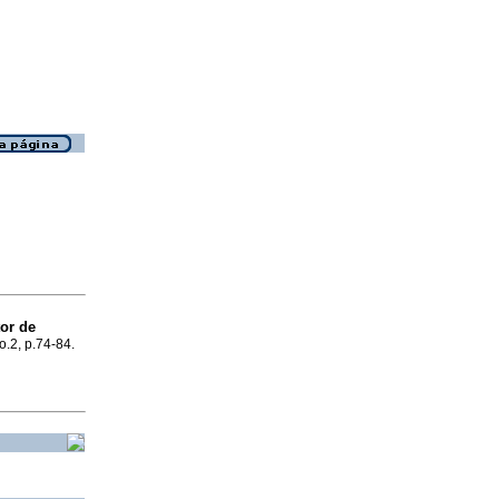
tor de
no.2, p.74-84.