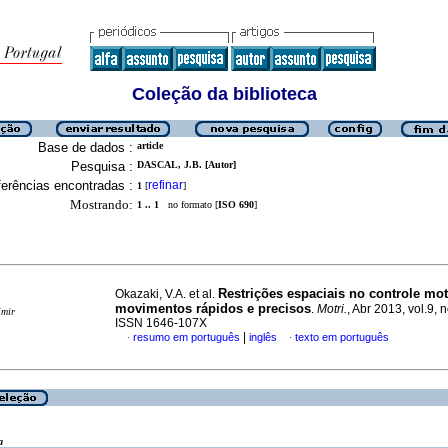
Coleção da biblioteca
Base de dados :
article
Pesquisa :
DASCAL, J.B. [Autor]
erências encontradas :
refinar
1
[
]
Mostrando:
1 .. 1
no formato [
ISO 690
]
Restrições espaciais no controle mo
Okazaki, V.A. et al.
movimentos rápidos e precisos
.
Motri.
, Abr 2013, vol.9, 
imir
ISSN 1646-107X
|
resumo em português
inglês
texto em português
·
·
a