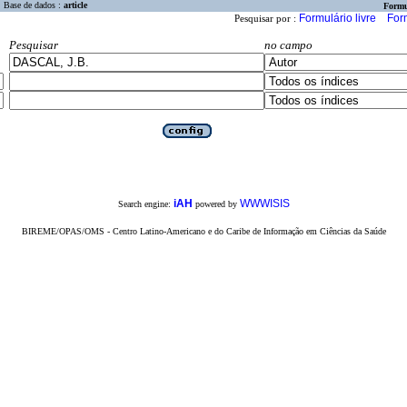
Base de dados :
article
Formu
Formulário livre
For
Pesquisar por :
Pesquisar
no campo
iAH
WWWISIS
Search engine:
powered by
BIREME/OPAS/OMS - Centro Latino-Americano e do Caribe de Informação em Ciências da Saúde