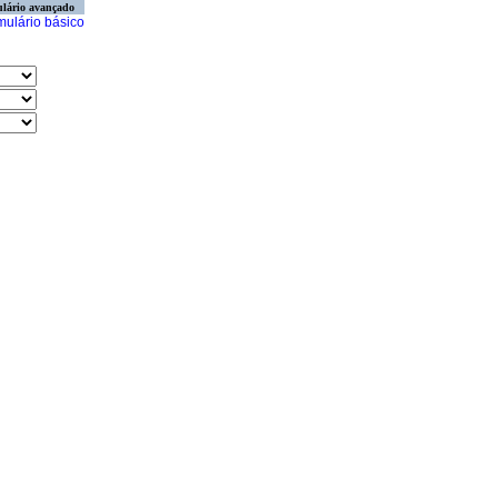
lário avançado
mulário básico