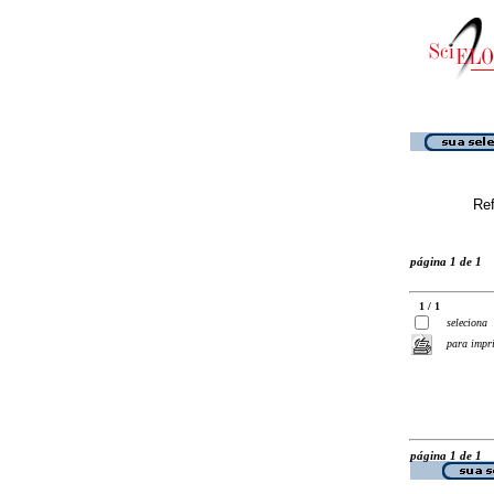
Ref
página 1 de 1
1 / 1
seleciona
para impr
página 1 de 1