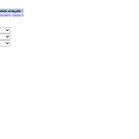
lário avançado
mulário básico