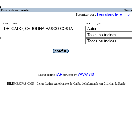
a
Base de dados :
article
Formu
Formulário livre
For
Pesquisar por :
Pesquisar
no campo
iAH
WWWISIS
Search engine:
powered by
BIREME/OPAS/OMS - Centro Latino-Americano e do Caribe de Informação em Ciências da Saúde