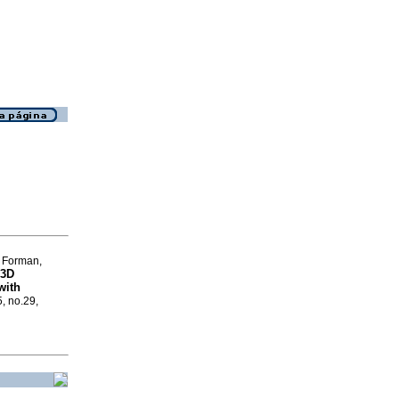
d Forman,
 3D
with
5, no.29,