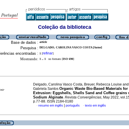
Coleção da biblioteca
Base de dados :
article
Pesquisa :
DELGADO, CAROLINA VASCO COSTA [Autor]
erências encontradas :
refinar
1
[
]
Mostrando:
1 .. 1
no formato [
ISO 690
]
Delgado, Carolina Vasco Costa, Breuer, Rebecca Louise an
Organic Waste Bio-Based Materials for
Gabriela Santos
imir
Extrusion: Eggshells, Shells Sand and Coffee grains 
Sodium Alginate
.
Revista Convergências
, May 2022, vol.1
p.77-88. ISSN 2184-0180
|
resumo em inglês
português
texto em inglês
·
·