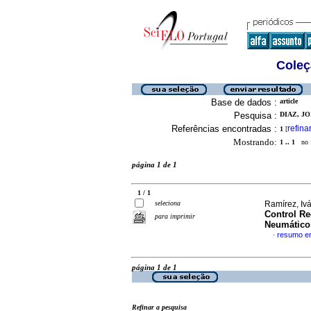
Coleç
Base de dados :
article
Pesquisa :
DIAZ, JO
Referências encontradas :
refina
1
[
Mostrando:
1 .. 1
no f
página 1 de 1
1 / 1
seleciona
Ramírez, Iv
Control Re
para imprimir
Neumático
resumo e
·
página 1 de 1
Refinar a pesquisa