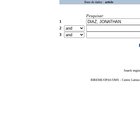
Base de dados :
article
Pesquisar
1
2
3
Search engin
BIREME/OPAS/OMS - Centro Latino-Am