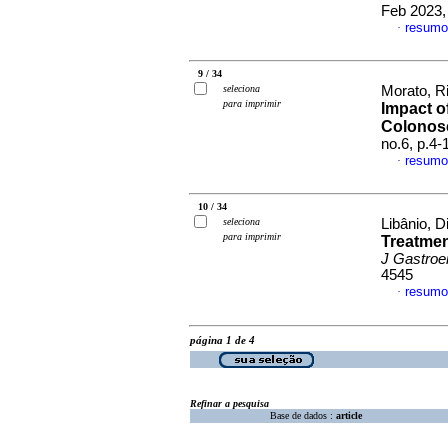
Feb 2023,
resumo
·
9 / 34
seleciona
Morato, Ri
para imprimir
Impact o
Colonos
no.6, p.4
resumo
·
10 / 34
seleciona
Libânio, D
para imprimir
Treatmen
J Gastroe
4545
resumo
·
página 1 de 4
Refinar a pesquisa
Base de dados :
article