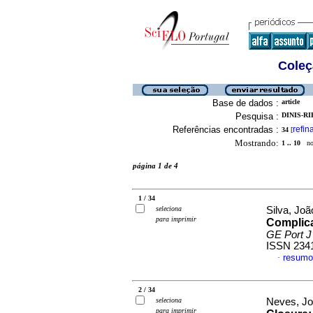
Coleç
Base de dados :
article
Pesquisa :
DINIS-RI
Referências encontradas :
refin
34
[
Mostrando:
1 .. 10
no 
página 1 de 4
1 / 34
seleciona
Silva, Joã
para imprimir
Complica
GE Port J
ISSN 234
resumo
·
2 / 34
seleciona
Neves, Jo
para imprimir