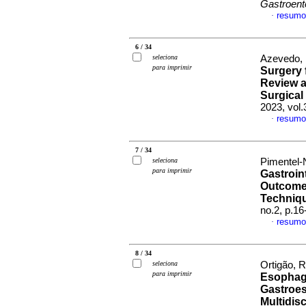
Gastroent
resumo
·
6 / 34
seleciona
Azevedo, I
para imprimir
Surgery 
Review a
Surgica
2023, vol.
resumo
·
7 / 34
seleciona
Pimentel-
para imprimir
Gastroin
Outcome
Techniq
no.2, p.1
resumo
·
8 / 34
seleciona
Ortigão, R
para imprimir
Esophag
Gastroes
Multidis