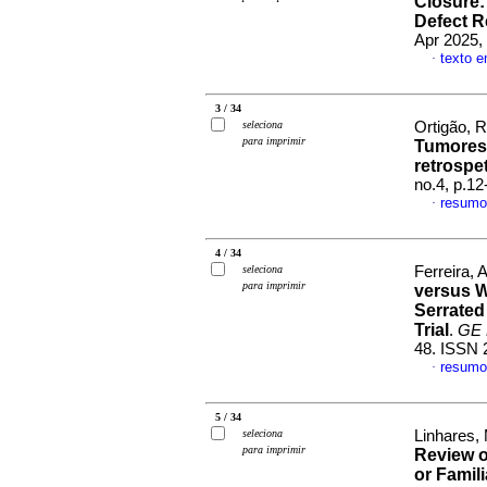
Closure
Defect R
Apr 2025,
texto e
·
3 / 34
seleciona
Ortigão, R
para imprimir
Tumores
retrospe
no.4, p.1
resumo
·
4 / 34
seleciona
Ferreira, 
para imprimir
versus W
Serrated
Trial
.
GE 
48. ISSN 
resumo
·
5 / 34
seleciona
Linhares, 
para imprimir
Review o
or Famili