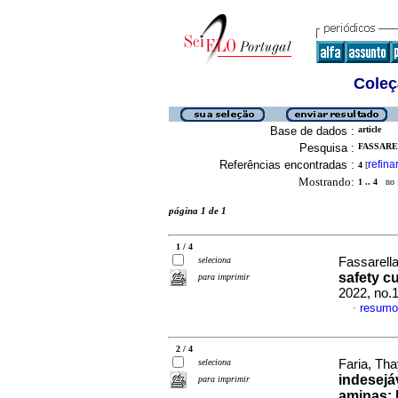
Coleç
Base de dados :
article
Pesquisa :
FASSAREL
Referências encontradas :
refina
4
[
Mostrando:
1 .. 4
no f
página 1 de 1
1 / 4
seleciona
Fassarella,
safety c
para imprimir
2022, no.
resumo
·
2 / 4
seleciona
Faria, Tha
indesejá
para imprimir
aminas: 