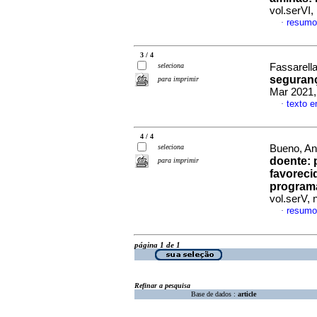
vol.serVI
resumo
·
3 / 4
seleciona
Fassarella
seguran
para imprimir
Mar 2021,
texto 
·
4 / 4
seleciona
Bueno, An
doente
:
para imprimir
favoreci
programa
vol.serV, 
resumo
·
página 1 de 1
Refinar a pesquisa
Base de dados :
article