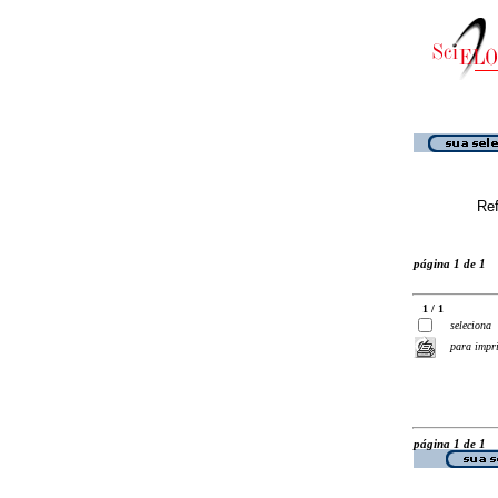
Ref
página 1 de 1
1 / 1
seleciona
para impr
página 1 de 1