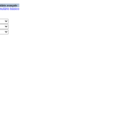
lário avançado
mulário básico