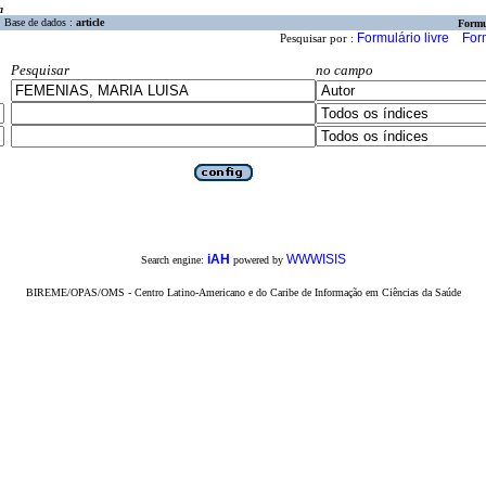
a
Base de dados :
article
Formu
Formulário livre
For
Pesquisar por :
Pesquisar
no campo
iAH
WWWISIS
Search engine:
powered by
BIREME/OPAS/OMS - Centro Latino-Americano e do Caribe de Informação em Ciências da Saúde