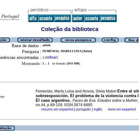
Coleção da biblioteca
Base de dados :
article
Pesquisa :
FEMENIAS, MARIA LUISA [Autor]
erências encontradas :
refinar
1
[
]
Mostrando:
1 .. 1
no formato [
ISO 690
]
Entre el sil
Femenías, María Luisa and Novoa, Silvia Mabel
sobreexposición. El problema de la violencia contra 
imir
El caso argentino.
.
Faces de Eva. Estudos sobre a Mulher
no.44, p.89-109. ISSN 0874-6885
|
|
resumo em espanhol
português
inglês
texto em espanhol
·
·