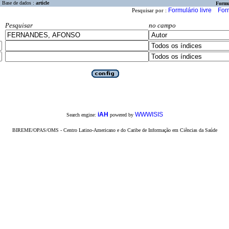
Base de dados :
article
Formu
Formulário livre
For
Pesquisar por :
Pesquisar
no campo
iAH
WWWISIS
Search engine:
powered by
BIREME/OPAS/OMS - Centro Latino-Americano e do Caribe de Informação em Ciências da Saúde