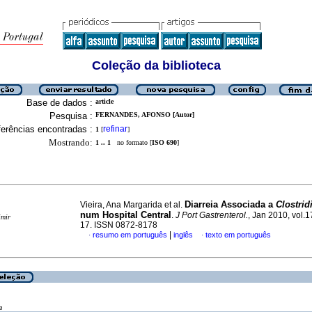
Coleção da biblioteca
Base de dados :
article
Pesquisa :
FERNANDES, AFONSO [Autor]
erências encontradas :
refinar
1
[
]
Mostrando:
1 .. 1
no formato [
ISO 690
]
Diarreia Associada a
Clostrid
Vieira, Ana Margarida et al.
num Hospital Central
.
J Port Gastrenterol.
, Jan 2010, vol.1
imir
17. ISSN 0872-8178
|
resumo em português
inglês
texto em português
·
·
a