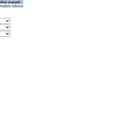
lário avançado
mulário básico