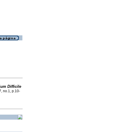
ium Difficile
7, no.1, p.10-