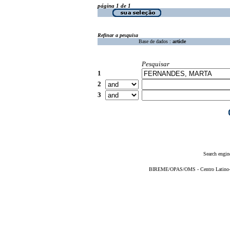
página 1 de 1
Refinar a pesquisa
Base de dados :
article
Pesquisar
1
2
3
Search engin
BIREME/OPAS/OMS - Centro Latino-Am