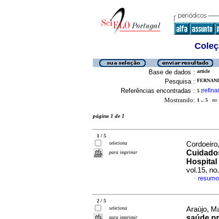
Coleç
Base de dados :
article
Pesquisa :
FERNAND
Referências encontradas :
refina
5
[
Mostrando:
1 .. 5
no f
página 1 de 1
1 / 5
seleciona
Cordoeiro,
Cuidados
para imprimir
Hospital
vol.15, n
resumo
·
2 / 5
seleciona
Araújo, Ma
saúde pr
para imprimir