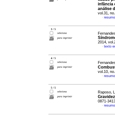
infância
análise 
vol.31, n
resumo
·
3 / 5
Fernandes,
seleciona
Síndrome
para imprimir
2014, vol.
texto 
·
4 / 5
seleciona
Fernandes,
Combustí
para imprimir
vol.10, n
resumo
·
5 / 5
seleciona
Raposo, L
Gravidez
para imprimir
0871-341
resumo
·