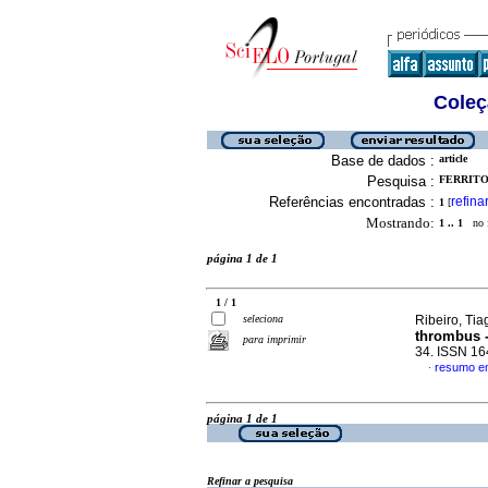
Coleç
Base de dados :
article
Pesquisa :
FERRITO
Referências encontradas :
refina
1
[
Mostrando:
1 .. 1
no f
página 1 de 1
1 / 1
seleciona
Ribeiro, Tiag
thrombus -
para imprimir
34. ISSN 1
resumo em
·
página 1 de 1
Refinar a pesquisa