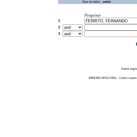
Base de dados :
article
Pesquisar
1
2
3
Search engin
BIREME/OPAS/OMS - Centro Latino-Am