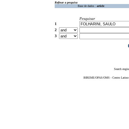
Refinar a pesquisa
Base de dados :
article
Pesquisar
1
2
3
Search engin
BIREME/OPAS/OMS - Centro Latino-Am