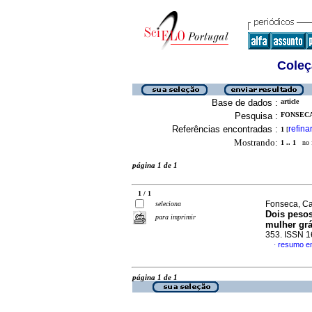
Coleç
Base de dados :
article
Pesquisa :
FONSECA
Referências encontradas :
refina
1
[
Mostrando:
1 .. 1
no f
página 1 de 1
1 / 1
Fonseca, Cat
seleciona
Dois pesos
para imprimir
mulher gr
353. ISSN 
resumo e
·
página 1 de 1