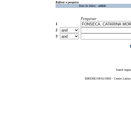
Refinar a pesquisa
Base de dados :
article
Pesquisar
1
2
3
Search engin
BIREME/OPAS/OMS - Centro Latino-Am