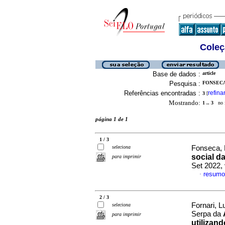
Coleç
Base de dados :
article
Pesquisa :
FONSECA
Referências encontradas :
refina
3
[
Mostrando:
1 .. 3
no f
página 1 de 1
1 / 3
seleciona
Fonseca, 
social d
para imprimir
Set 2022,
resumo
·
2 / 3
Fornari, 
seleciona
Serpa da
para imprimir
utilizan