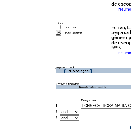
de esco
resumo
·
3 / 3
Fornari, 
seleciona
Serpa da
para imprimir
gênero p
de esco
9895
resumo
·
página 1 de 1
Refinar a pesquisa
Base de dados :
article
Pesquisar
1
2
3