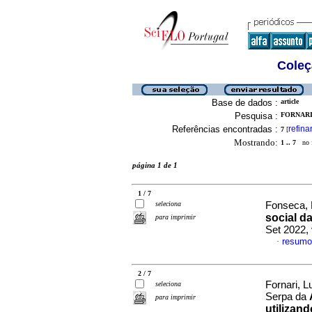
Coleç
Base de dados :
article
Pesquisa :
FORNARI
Referências encontradas :
refina
7
[
Mostrando:
1 .. 7
no f
página 1 de 1
1 / 7
seleciona
Fonseca, 
social d
para imprimir
Set 2022,
resumo
·
2 / 7
Fornari, 
seleciona
Serpa da
para imprimir
utilizan