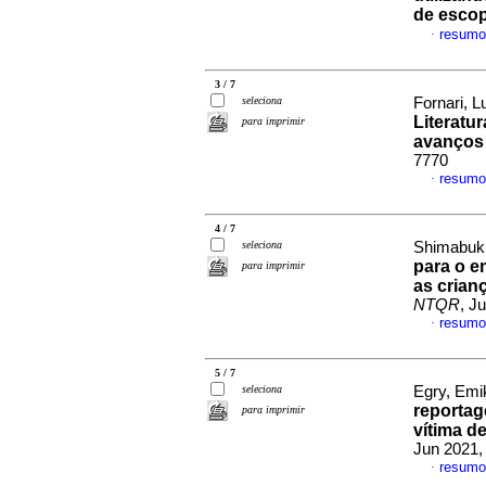
de esco
resumo
·
3 / 7
seleciona
Fornari, 
Literatu
para imprimir
avanços 
7770
resumo
·
4 / 7
seleciona
Shimabuku
para o e
para imprimir
as crian
NTQR
, J
resumo
·
5 / 7
seleciona
Egry, Emi
reportag
para imprimir
vítima d
Jun 2021,
resumo
·