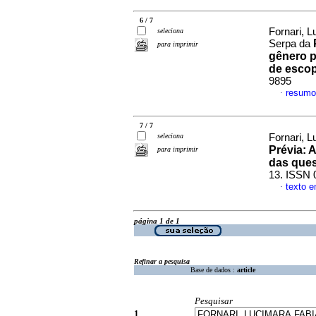
6 / 7
Fornari, 
seleciona
Serpa da
para imprimir
gênero p
de esco
9895
resumo
·
7 / 7
seleciona
Fornari, 
Prévia
:
A
para imprimir
das ques
13. ISSN 
texto 
·
página 1 de 1
Refinar a pesquisa
Base de dados :
article
Pesquisar
1