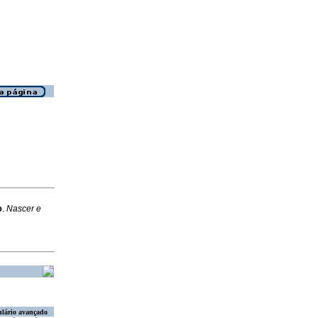
o
.
Nascer e
lário avançado