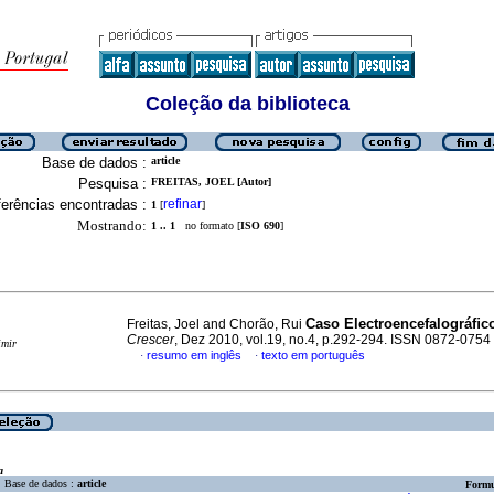
Coleção da biblioteca
Base de dados :
article
Pesquisa :
FREITAS, JOEL [Autor]
erências encontradas :
refinar
1
[
]
Mostrando:
1 .. 1
no formato [
ISO 690
]
Caso Electroencefalográﬁc
Freitas, Joel and Chorão, Rui
Crescer
, Dez 2010, vol.19, no.4, p.292-294. ISSN 0872-0754
imir
resumo em inglês
texto em português
·
·
a
Base de dados :
article
Formu