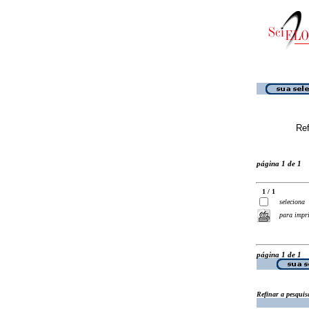
Ref
página 1 de 1
1 / 1
seleciona
para impr
página 1 de 1
Refinar a pesquis