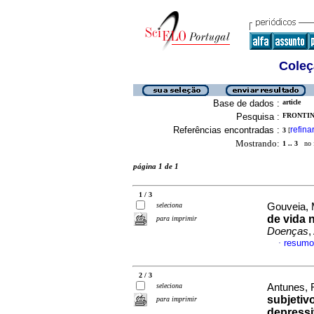
Coleç
Base de dados :
article
Pesquisa :
FRONTINI
Referências encontradas :
refina
3
[
Mostrando:
1 .. 3
no f
página 1 de 1
1 / 3
seleciona
Gouveia, 
de vida 
para imprimir
Doenças
,
resumo
·
2 / 3
seleciona
Antunes, R
subjetiv
para imprimir
depressi