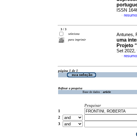
portugu
ISSN 164
resumo
·
3 / 3
seleciona
Antunes, R
uma inte
para imprimir
Projeto
Set 2022,
resumo
·
página 1 de 1
Refinar a pesquisa
Base de dados :
article
Pesquisar
1
2
3