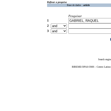
Refinar a pesquisa
Base de dados :
article
Pesquisar
1
2
3
Search engin
BIREME/OPAS/OMS - Centro Latino-Am