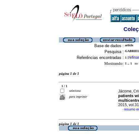
Coleç
Base de dados :
article
Pesquisa :
GABRIEL,
Referências encontradas :
refina
1
[
Mostrando:
1 .. 1
no f
página 1 de 1
1 / 1
seleciona
Jácome, Cris
patients w
para imprimir
multicentr
2015, vol.3
resumo em
·
página 1 de 1