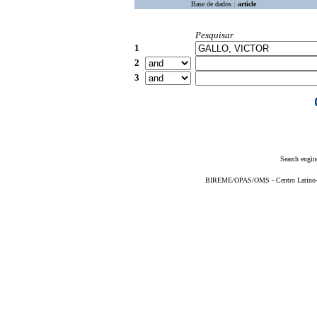
Base de dados :
article
Pesquisar
1
2
3
Search engin
BIREME/OPAS/OMS - Centro Latino-Am