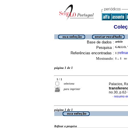
Coleç
Base de dados :
article
Pesquisa :
GALLO, V
Referências encontradas :
refina
1
[
Mostrando:
1 .. 1
no f
página 1 de 1
1 / 1
seleciona
Palacios, Ra
transferen
para imprimir
no.30, p.62
resumo e
·
página 1 de 1
Refinar a pesquisa