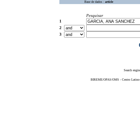
Base de dados :
article
Pesquisar
1
2
3
Search engin
BIREME/OPAS/OMS - Centro Latino-Am