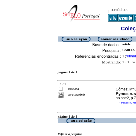
Coleç
Base de dados :
article
Pesquisa :
GARCIA, 
Referências encontradas :
refina
1
[
Mostrando:
1 .. 1
no f
página 1 de 1
1 / 1
seleciona
Gómez, Mª C
Pymes rura
para imprimir
no.spe2, p.
resumo e
·
página 1 de 1
Refinar a pesquisa