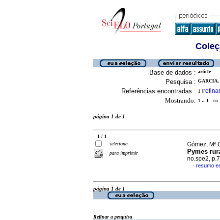
Coleç
Base de dados :
article
Pesquisa :
GARCIA,
Referências encontradas :
refina
1
[
Mostrando:
1 .. 1
no f
página 1 de 1
1 / 1
seleciona
Gómez, Mª C
Pymes rura
para imprimir
no.spe2, p.
resumo e
·
página 1 de 1
Refinar a pesquisa