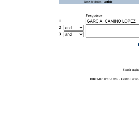
Base de dados :
article
Pesquisar
1
2
3
Search engin
BIREME/OPAS/OMS - Centro Latino-Am