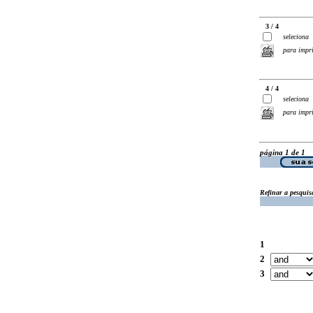
3 / 4
seleciona
para impr
4 / 4
seleciona
para impr
página 1 de 1
Refinar a pesquis
1
2
3