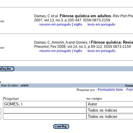
Fibrose quística em adultos
Damas, C et al.
.
Rev Port P
2007, vol.13, no.3, p.335-347. ISSN 0873-2159
imir
|
resumo em português
inglês
texto em português
·
·
Fibrose quística: Revi
Damas, C, Amorim, A and Gomes, I
Pneumol
, Fev 2008, vol.14, no.1, p.89-112. ISSN 0873-2159
imir
|
resumo em português
inglês
texto em português
·
·
a
Base de dados :
article
Formu
Formulário livre
For
Pesquisar por :
Pesquisar
no campo