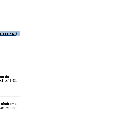
nos do
o.1, p.43-53.
m síndroma
008, vol.14,