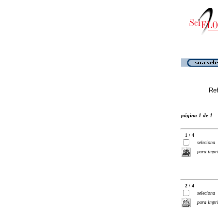
Ref
página 1 de 1
1 / 4
seleciona
para impr
2 / 4
seleciona
para impr