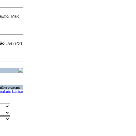
neumol
, Maio
são
.
Rev Port
lário avançado
mulário básico