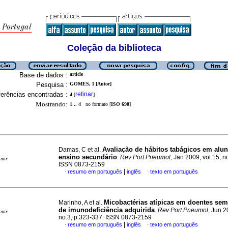
Coleção da biblioteca
Base de dados :
article
Pesquisa :
GOMES, I [Autor]
erências encontradas :
refinar
4
[
]
Mostrando:
1 .. 4
no formato [
ISO 690
]
Avaliação de hábitos tabágicos em alu
Damas, C et al.
ensino secundário
.
Rev Port Pneumol
, Jan 2009, vol.15, n
imir
ISSN 0873-2159
|
resumo em português
inglês
texto em português
·
·
Micobactérias atípicas em doentes se
Marinho, A et al.
de imunodeficiência adquirida
.
Rev Port Pneumol
, Jun 2
imir
no.3, p.323-337. ISSN 0873-2159
|
resumo em português
inglês
texto em português
·
·