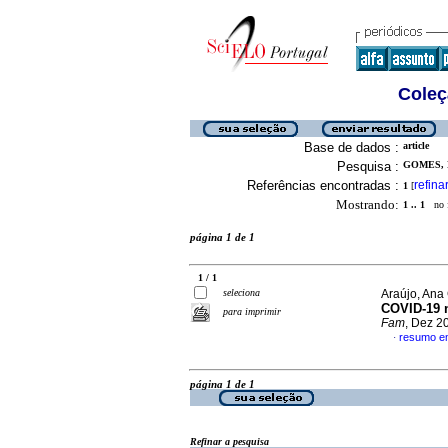
Coleç
Base de dados :
article
Pesquisa :
GOMES, 
Referências encontradas :
refina
1
[
Mostrando:
1 .. 1
no f
página 1 de 1
1 / 1
seleciona
Araújo, Ana 
COVID-19 
para imprimir
Fam
, Dez 2
resumo e
·
página 1 de 1
Refinar a pesquisa