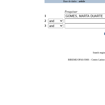
Base de dados :
article
Pesquisar
1
2
3
Search engin
BIREME/OPAS/OMS - Centro Latino-Am