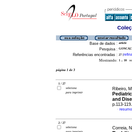
Coleç
Base de dados :
article
Pesquisa :
GONCALVE
Referências encontradas :
refin
27
[
Mostrando:
1 .. 10
no 
página 1 de 3
1 / 27
seleciona
Ribeiro, M
para imprimir
Pediatric
and Dise
p.113-119
resumo
·
2 / 27
seleciona
Correia, N
para imprimir