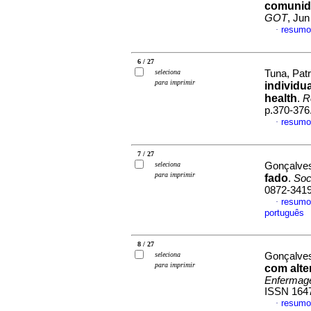
comunid
GOT
, Jun
resumo
·
6 / 27
seleciona
Tuna, Patr
para imprimir
individu
health
.
R
p.370-376
resumo
·
7 / 27
seleciona
Gonçalve
para imprimir
fado
.
Soc
0872-341
resumo
·
português
8 / 27
seleciona
Gonçalves
para imprimir
com alte
Enfermag
ISSN 164
resumo
·