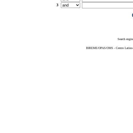
3
Search engin
BIREME/OPAS/OMS - Centro Latino-Am