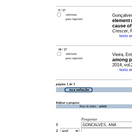
9 / 27
seleciona
Gonçalves
para imprimir
element 
cause of
Crescer
, 
texto e
·
10 / 27
seleciona
Vieira, Emí
para imprimir
among p
2014, vol.
texto e
·
página 1 de 3
Refinar a pesquisa
Base de dados :
article
Pesquisar
1
2