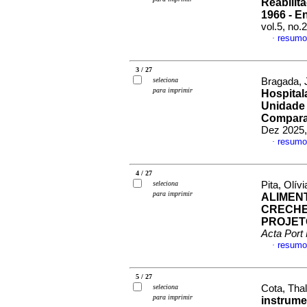
Reabilit
1966 - E
vol.5, no
resumo
·
3 / 27
seleciona
Bragada, J
para imprimir
Hospital
Unidade 
Compara
Dez 2025,
resumo
·
4 / 27
seleciona
Pita, Olívi
para imprimir
ALIMEN
CRECHE
PROJET
Acta Port 
resumo
·
5 / 27
seleciona
Cota, Thali
para imprimir
instrumen