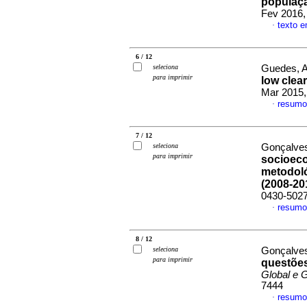
populaçã
Fev 2016,
texto 
·
6 / 12
seleciona
Guedes, A
para imprimir
low clea
Mar 2015,
resumo
·
7 / 12
seleciona
Gonçalves
para imprimir
socioec
metodoló
(2008-20
0430-502
resumo
·
8 / 12
seleciona
Gonçalves
para imprimir
questões
Global e 
7444
resumo
·