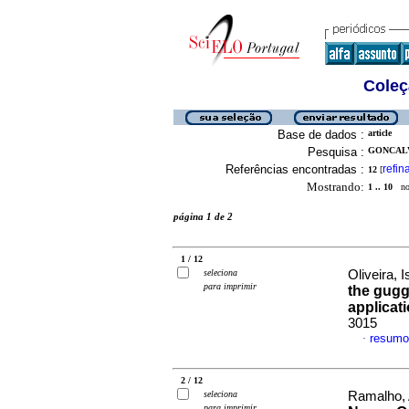
Coleç
Base de dados :
article
Pesquisa :
GONCALV
Referências encontradas :
refin
12
[
Mostrando:
1 .. 10
no 
página 1 de 2
1 / 12
seleciona
Oliveira, 
para imprimir
the gugg
applicat
3015
resumo
·
2 / 12
seleciona
Ramalho, 
para imprimir