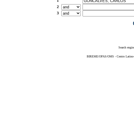
1
2
3
Search engin
BIREME/OPAS/OMS - Centro Latino-Am