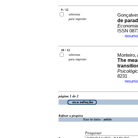
9 / 12
seleciona
Gonçalves
para imprimir
de parad
Economia 
ISSN 087
resumo
·
10 / 12
Monteiro,
seleciona
para imprimir
The mean
transiti
Psicológi
8231
resumo
·
página 1 de 2
Refinar a pesquisa
Base de dados :
article
Pesquisar