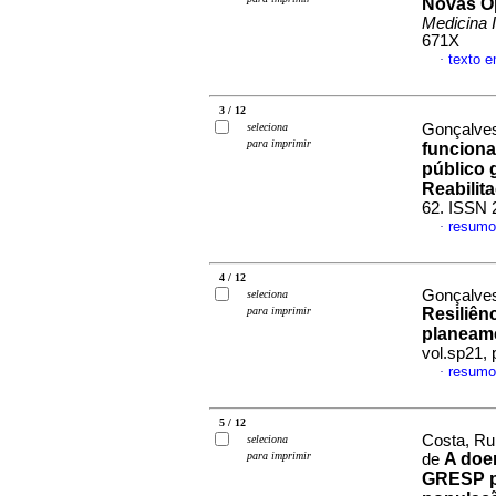
Novas Op
Medicina 
671X
texto 
·
3 / 12
seleciona
Gonçalves
para imprimir
funciona
público 
Reabilit
62. ISSN 
resumo
·
4 / 12
Gonçalves
seleciona
para imprimir
Resiliên
planeame
vol.sp21,
resumo
·
5 / 12
Costa, Ru
seleciona
para imprimir
A doe
de
GRESP p