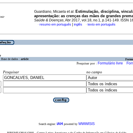
Estimulação, disciplina, vincu
Guardiano, Micaela et al.
apresentação
:
as crenças das mães de grandes prem
imir
Saúde & Doenças
, Abr 2017, vol.18, no.1, p.141-149. ISSN 
|
resumo em português
inglês
texto em português
·
·
a
Base de dados :
article
Formu
Formulário livre
For
Pesquisar por :
Pesquisar
no campo
iAH
WWWISIS
Search engine:
powered by
BIREME/OPAS/OMS - Centro Latino-Americano e do Caribe de Informação em Ciências da Saúde