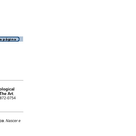
ological
 The Art
.
 0872-0754
co
.
Nascer e