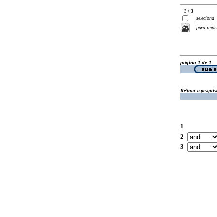
3 / 3
seleciona
para impr
página 1 de 1
Refinar a pesquis
1
2
3