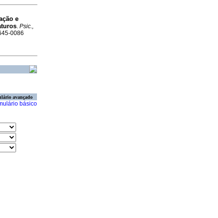
lação e
aturos
.
Psic.,
1645-0086
lário avançado
mulário básico