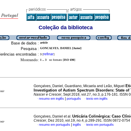
Coleção da biblioteca
Base de dados :
article
Pesquisa :
GONCALVES, DANIEL [Autor]
erências encontradas :
refinar
3
[
]
Mostrando:
1 .. 3
no formato [
ISO 690
]
Eti
Gonçalves, Daniel, Guardiano, Micaela and Leão, Miguel
Investigation of Autism Spectrum Disorders
:
State of
imir
Nascer e Crescer
, Sept 2018, vol.27, no.3, p.176-181. ISSN
|
resumo em inglês
português
texto em inglês
·
·
Urticária Colinérgica
:
Caso Clíni
Gonçalves, Daniel et al.
Crescer
, Dez 2010, vol.19, no.4, p.289-291. ISSN 0872-0754
imir
|
resumo em português
inglês
texto em português
·
·