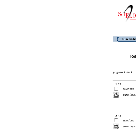
Ref
página 1 de 1
1 / 3
seleciona
para impr
2 / 3
seleciona
para impr