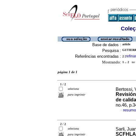
Coleç
Base de dados :
article
Pesquisa :
GUTIERR
Referências encontradas :
refina
2
[
Mostrando:
1 .. 2
no f
página 1 de 1
1 / 2
Bertossi, 
seleciona
Revisión
para imprimir
de calid
no.46, p.
resumo
·
2 / 2
Sarli, Jua
seleciona
SCFHLA
para imprimir