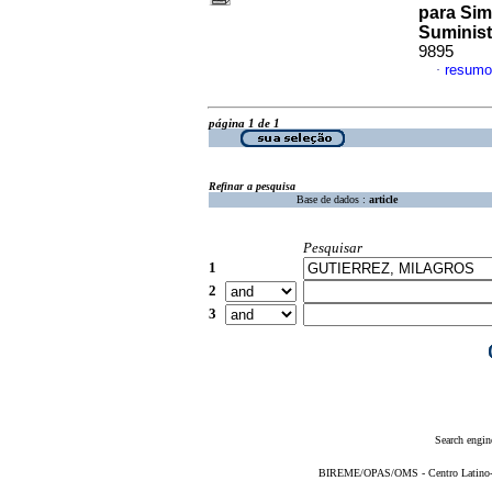
para Sim
Suminist
9895
resumo
·
página 1 de 1
Refinar a pesquisa
Base de dados :
article
Pesquisar
1
2
3
Search engin
BIREME/OPAS/OMS - Centro Latino-Am