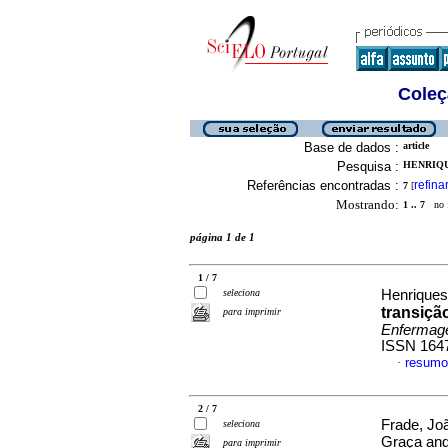
Coleç
Base de dados :
article
Pesquisa :
HENRIQU
Referências encontradas :
refina
7
[
Mostrando:
1 .. 7
no f
página 1 de 1
1 / 7
seleciona
Henriques,
transiçã
para imprimir
Enfermag
ISSN 164
resumo
·
2 / 7
Frade, Jo
seleciona
Graça and
para imprimir