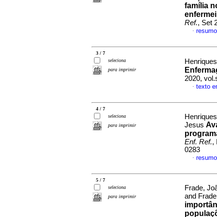
família 
enfermei
Ref.
, Set 
resumo
·
3 / 7
seleciona
Henriques
Enferma
para imprimir
2020, vol.
texto 
·
4 / 7
Henriques
seleciona
Av
Jesus
para imprimir
program
Enf. Ref.
,
0283
resumo
·
5 / 7
Frade, Jo
seleciona
and Frade
para imprimir
importân
populaç