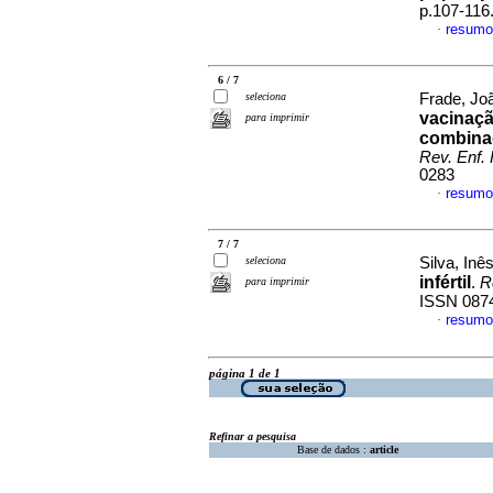
p.107-116
resumo
·
6 / 7
seleciona
Frade, Jo
vacinaç
para imprimir
combinad
Rev. Enf. 
0283
resumo
·
7 / 7
seleciona
Silva, Inê
infértil
.
R
para imprimir
ISSN 087
resumo
·
página 1 de 1
Refinar a pesquisa
Base de dados :
article