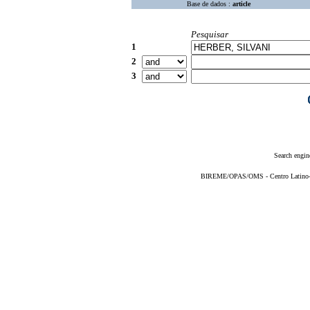
Base de dados :
article
Pesquisar
1
2
3
Search engin
BIREME/OPAS/OMS - Centro Latino-Am