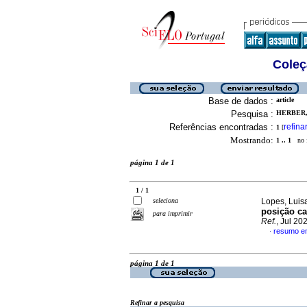
Coleç
Base de dados :
article
Pesquisa :
HERBER, 
Referências encontradas :
refina
1
[
Mostrando:
1 .. 1
no f
página 1 de 1
1 / 1
seleciona
Lopes, Luis
posição c
para imprimir
Ref.
, Jul 2
resumo e
·
página 1 de 1
Refinar a pesquisa