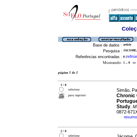
Coleç
Base de dados :
article
Pesquisa :
JACOME, 
Referências encontradas :
refina
8
[
Mostrando:
1 .. 8
no f
página 1 de 1
1 / 8
seleciona
Simão, Pau
Chronic 
para imprimir
Portugue
Study
.
Me
0872-671
resumo
·
2 / 8
seleciona
Jácome, Cr