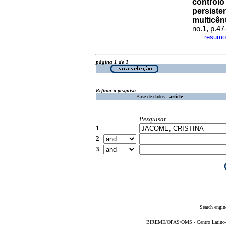
controlo
persisten
multicên
no.1, p.4
resumo
·
página 1 de 1
Refinar a pesquisa
Base de dados :
article
Pesquisar
1
2
3
Search engin
BIREME/OPAS/OMS - Centro Latino-Am