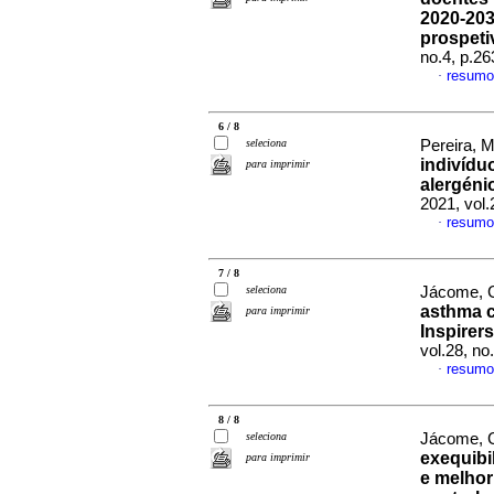
2020-203
prospeti
no.4, p.2
resumo
·
6 / 8
seleciona
Pereira, M
indivídu
para imprimir
alergéni
2021, vol.
resumo
·
7 / 8
seleciona
Jácome, Cr
asthma c
para imprimir
Inspirer
vol.28, n
resumo
·
8 / 8
seleciona
Jácome, Cr
exequibi
para imprimir
e melhor