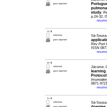
Portugue
para imprimir
pulmona
study
.
Re
p.24-32. 
resumo
·
3 / 8
seleciona
Sá-Sousa,
applicati
para imprimir
Rev Port 
ISSN 087
resumo
·
4 / 8
seleciona
Jácome, Cr
learning
para imprimir
Protocol
Imunoaler
0871-972
resumo
·
5 / 8
seleciona
Sá-Sousa,
doentes 
para imprimir