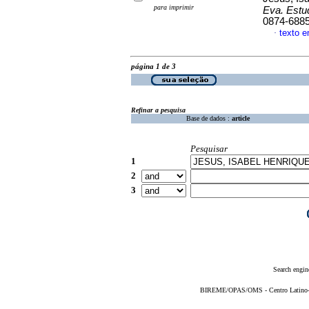
para imprimir
Eva. Estu
0874-688
texto 
·
página 1 de 3
Refinar a pesquisa
Base de dados :
article
Pesquisar
1
2
3
Search engin
BIREME/OPAS/OMS - Centro Latino-Am