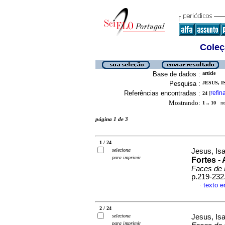
Coleç
Base de dados :
article
Pesquisa :
JESUS, I
Referências encontradas :
refin
24
[
Mostrando:
1 .. 10
no 
página 1 de 3
1 / 24
seleciona
Jesus, Is
para imprimir
Fortes -
Faces de 
p.219-232
texto 
·
2 / 24
seleciona
Jesus, Is
para imprimir