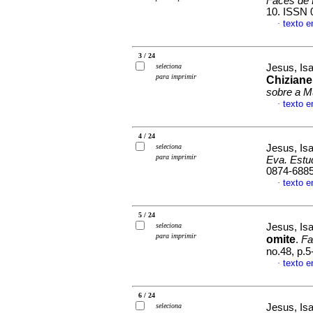
Faces de 
10. ISSN 
texto 
·
3 / 24
seleciona
Jesus, Is
para imprimir
Chiziane
sobre a M
texto 
·
4 / 24
seleciona
Jesus, Is
para imprimir
Eva. Estu
0874-688
texto 
·
5 / 24
seleciona
Jesus, Is
para imprimir
omite
.
Fa
no.48, p.
texto 
·
6 / 24
seleciona
Jesus, Is