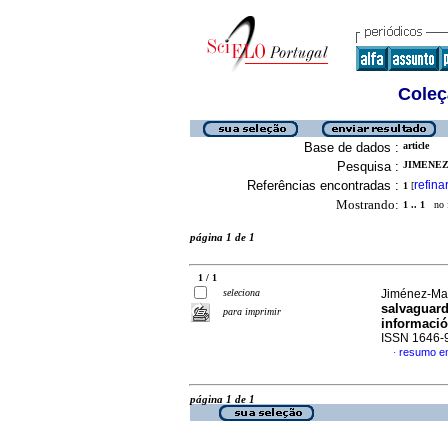
Coleç
Base de dados :
article
Pesquisa :
JIMENEZ
Referências encontradas :
refina
1
[
Mostrando:
1 .. 1
no f
página 1 de 1
1 / 1
seleciona
Jiménez-Mar
salvaguard
para imprimir
informaci
ISSN 1646-
resumo e
·
página 1 de 1