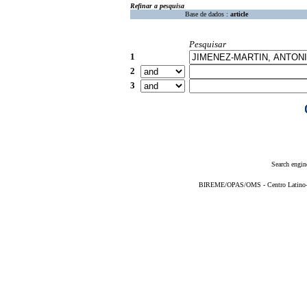
Refinar a pesquisa
Base de dados :
article
Pesquisar
1
2
3
Search engin
BIREME/OPAS/OMS - Centro Latino-Am