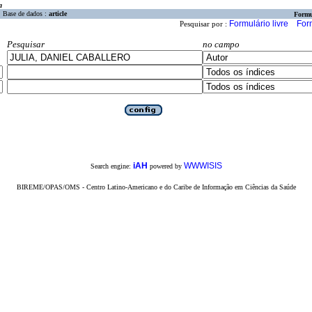
a
Base de dados :
article
Formu
Formulário livre
For
Pesquisar por :
Pesquisar
no campo
iAH
WWWISIS
Search engine:
powered by
BIREME/OPAS/OMS - Centro Latino-Americano e do Caribe de Informação em Ciências da Saúde