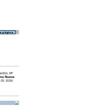
lardón, Mª
na Nueva
9-35. ISSN