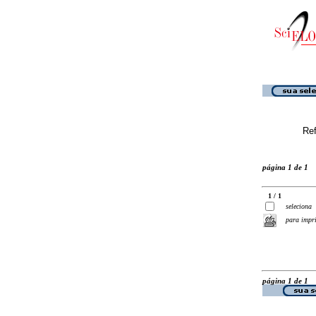
Ref
página 1 de 1
1 / 1
seleciona
para impr
página 1 de 1