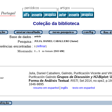
Coleção da biblioteca
Base de dados :
article
Pesquisa :
JULIA, DANIEL CABALLERO [Autor]
erências encontradas :
refinar
1
[
]
Mostrando:
1 .. 1
no formato [
ISO 690
]
Julia, Daniel Caballero, Galindo, Purificación Vicente and Vil
Grupos de Discusión y HJ-Biplot
:
U
Purificación Galindo
imir
Forma de Análisis Textual
.
RISTI
, Set 2014, no.spe2, p.1
1646-9895
|
resumo em espanhol
inglês
texto em espanhol
·
·