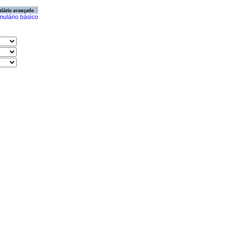
lário avançado
mulário básico