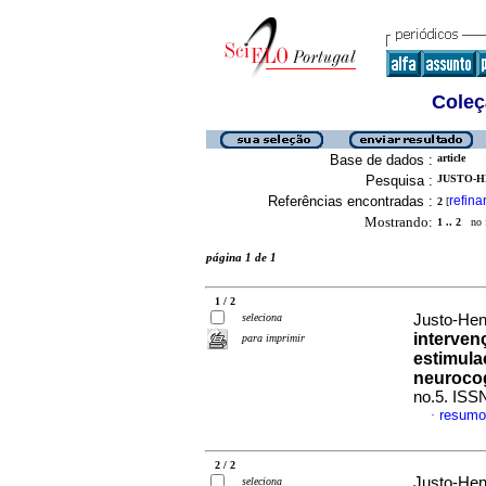
Coleç
Base de dados :
article
Pesquisa :
JUSTO-H
Referências encontradas :
refina
2
[
Mostrando:
1 .. 2
no f
página 1 de 1
1 / 2
seleciona
Justo-Hen
interven
para imprimir
estimula
neurocog
no.5. ISS
resumo
·
2 / 2
Justo-Hen
seleciona