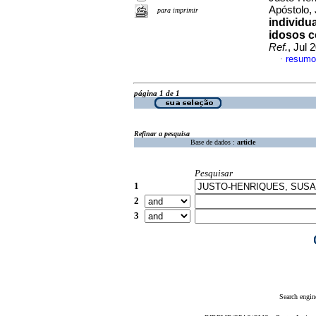
Apóstolo,
para imprimir
individu
idosos c
Ref.
, Jul 
resumo
·
página 1 de 1
Refinar a pesquisa
Base de dados :
article
Pesquisar
1
2
3
Search engin